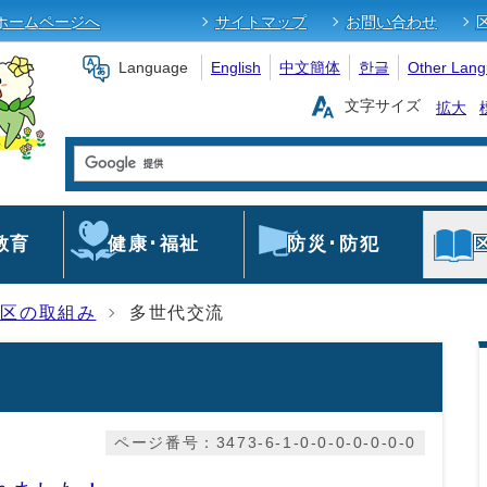
ホームページへ
サイトマップ
お問い合わせ
Language
English
中文簡体
한글
Other Lan
文字サイズ
拡大
教育
健康･福祉
防災･防犯
野区の取組み
多世代交流
ページ番号：3473-6-1-0-0-0-0-0-0-0