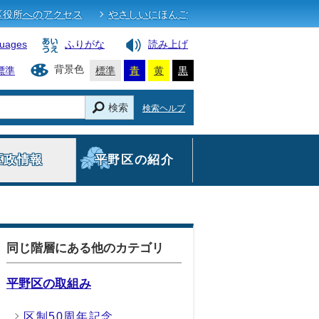
区役所へのアクセス
やさしいにほんご
guages
ふりがな
読み上げ
背景色
標準
標準
青
黄
黒
検索
検索ヘルプ
区政情報
平野区の紹介
同じ階層にある他のカテゴリ
平野区の取組み
区制50周年記念