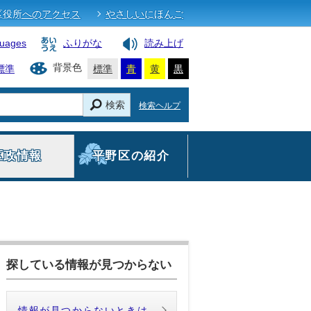
区役所へのアクセス
やさしいにほんご
guages
ふりがな
読み上げ
背景色
標準
標準
青
黄
黒
検索
検索ヘルプ
区政情報
平野区の紹介
探している情報が見つからない
情報が見つからないときは