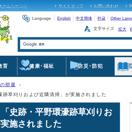
ホームページへ
サイトマップ
お問い合わせ
Language
English
中文簡体
한글
Other Lan
文字サイズ
拡大
教育
健康･福祉
防災･防犯
長の部屋
濠跡草刈りおよび近隣清掃」が実施されました
 「史跡・平野環濠跡草刈りお
が実施されました