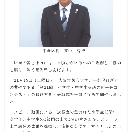
平野区長 東中 秀成
区民の皆さま方には、日頃から区政へのご理解とご協力
を賜り、深く感謝申しあげます。
11月
15
日（土曜日）、大阪常磐会大学と平野区役所と
の共催である「第
11
回 小学生・中学生英語スピーチコ
ンテスト」の最終審査・表彰式を平野区役所で開催しまし
た。
スピーチ動画による一次審査で選ばれた小学生低学年、
高学年、中学生の3部門の上位3名の皆さまが、ステージ
上で練習の成果を発揮し、流暢な英語で、堂々としたスピ