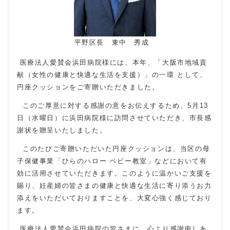
平野区長 東中 秀成
医療法⼈愛賛会浜⽥病院様には、本年、「⼤阪市地域貢
献（⼥性の健康と快適な⽣活を⽀援）」の⼀環 として、
円座クッションをご寄贈いただきました。
このご厚意に対する感謝の意をお伝えするため、
5
⽉
13
⽇（⽔曜⽇）に浜⽥病院様に訪問させていただき、市⻑感
謝状を贈呈いたしました。
このたびご寄贈いただいた円座クッションは、当区の⺟
⼦保健事業「ひらのハロー ベビー教室」などにおいて有
効に活⽤させていただきます。このように温かいご⽀援を
賜り、妊産婦の皆さまの健康と快適な⽣活に寄り添うお⼒
添えをいただいておりますことを、⼤変⼼強く感じており
ます。
医療法⼈愛賛会浜⽥病院の皆さまに、⼼より感謝申しあ