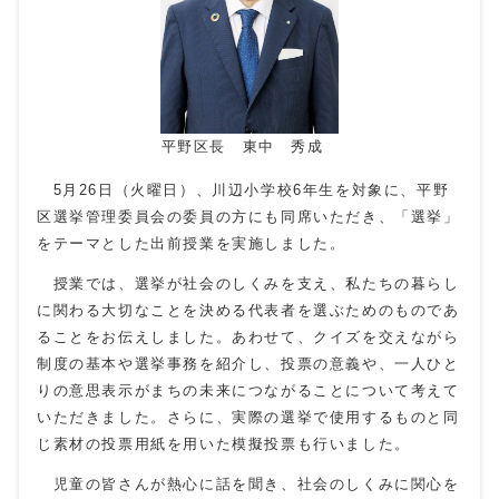
平野区長 東中 秀成
5
月
26
日（火曜日）、川辺小学校
6
年生を対象に、平野
区選挙管理委員会の委員の方にも同席いただき、「選挙」
をテーマとした出前授業を実施しました。
授業では、選挙が社会のしくみを支え、私たちの暮らし
に関わる大切なことを決める代表者を選ぶためのものであ
ることをお伝えしました。あわせて、クイズを交えながら
制度の基本や選挙事務を紹介し、投票の意義や、一人ひと
りの意思表示がまちの未来につながることについて考えて
いただきました。さらに、実際の選挙で使用するものと同
じ素材の投票用紙を用いた模擬投票も行いました。
児童の皆さんが熱心に話を聞き、社会のしくみに関心を