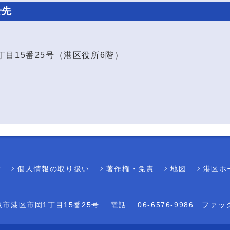
せ先
1丁目15番25号（港区役所6階）
方
個人情報の取り扱い
著作権・免責
地図
港区ホ
大阪市港区市岡1丁目15番25号
電話:
06-6576-9986
ファッ