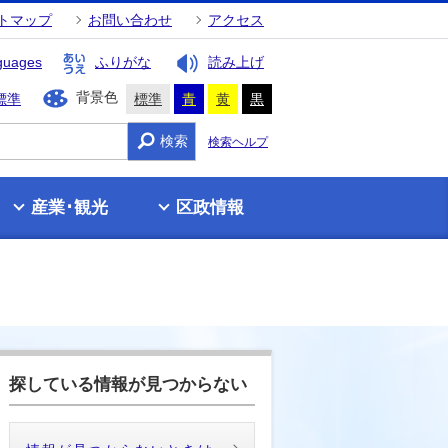
トマップ
お問い合わせ
アクセス
guages
ふりがな
読み上げ
背景色
標準
標準
青
黄
黒
検索
検索ヘルプ
産業･観光
区政情報
探している情報が見つからない