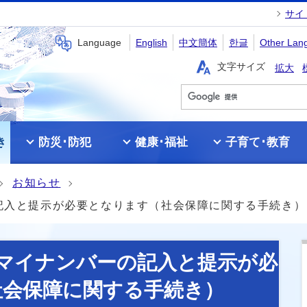
サイ
Language
English
中文簡体
한글
Other Lan
文字サイズ
拡大
き
防災･防犯
健康･福祉
子育て･教育
お知らせ
の記入と提示が必要となります（社会保障に関する手続き）
りマイナンバーの記入と提示が必
社会保障に関する手続き）