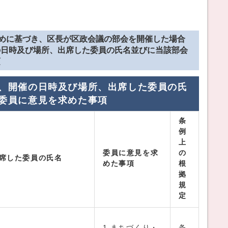
定めに基づき、区長が区政会議の部会を開催した場合
の日時及び場所、出席した委員の氏名並びに当該部会
項
、開催の日時及び場所、出席した委員の氏
委員に意見を求めた事項
条
例
上
委員に意見を求
の
席した委員の氏名
めた事項
根
拠
規
定
1.まちづくり・
条