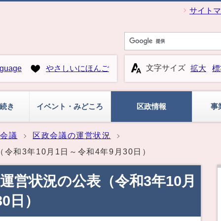
サイトマ
文字サイズ
guage
やさしいにほんご
拡大
標
続き
イベント・みどころ
区政情報
事
政会議
区政会議の運営状況
令和3年10月1日～令和4年9月30日）
運営状況の公表（令和3年10月
30日）