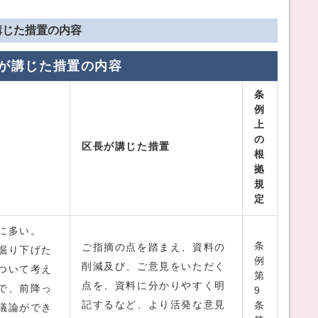
講じた措置の内容
が講じた措置の内容
条
例
上
の
区長が講じた措置
根
拠
規
定
に多い。
条
ご指摘の点を踏まえ、資料の
掘り下げた
例
削減及び、ご意見をいただく
ついて考え
第
点を、資料に分かりやすく明
で、前降っ
9
記するなど、より活発な意見
条
議論ができ