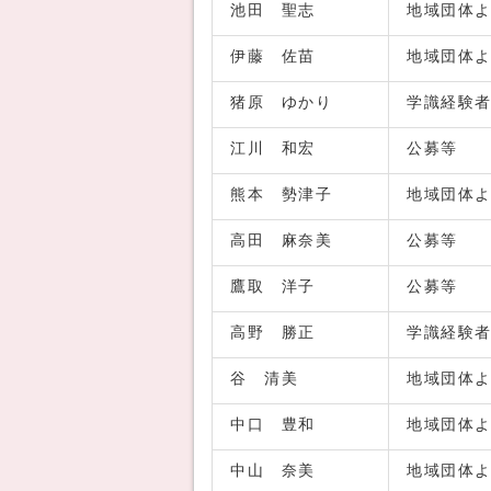
池田 聖志
地域団体
伊藤 佐苗
地域団体
猪原 ゆかり
学識経験
江川 和宏
公募等
熊本 勢津子
地域団体
高田 麻奈美
公募等
鷹取 洋子
公募等
高野 勝正
学識経験
谷 清美
地域団体
中口 豊和
地域団体
中山 奈美
地域団体