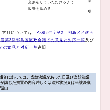
第
交換をしていただけるよう、
1
改善を進める。
項
応方針については、
令和3年度第2回都島区区政会
年度第3回都島区区政会議での意見と対応一覧
及び
議での意見と対応一覧
参照
た場合にあっては、当該決議があった日及び当該決議
長が講じた措置の内容若しくは進捗状況又は当該決議
た理由