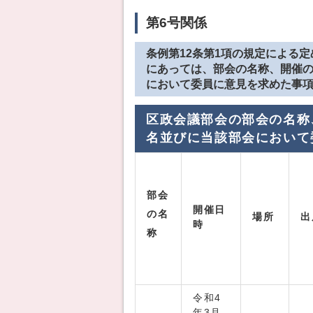
第6号関係
条例第12条第1項の規定による
にあっては、部会の名称、開催
において委員に意見を求めた事
区政会議部会の部会の名称
名並びに当該部会において
部会
開催日
の名
場所
出
時
称
令和4
年3月