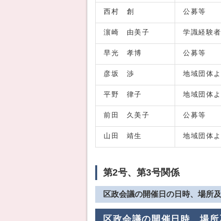
西村 創
公募等
濵崎 由美子
学識経験
早光 孝博
公募等
彦坂 渉
地域団体
平野 律子
地域団体
前田 久美子
公募等
山田 靖生
地域団体
第2号、第3号関係
区政会議の開催日の日時、場所
区政会議の開催日時、場所