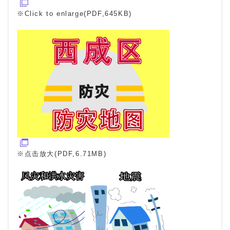
※Click to enlarge(PDF,645KB)
※点击放大(PDF,6.71MB)