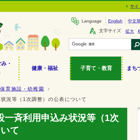
サイ
Language
English
中文
文字サイズ
拡大
ごみ・
健康・福祉
子育て・教育
まち
き
保育施設・幼稚園
み状況等（1次調整）の公表について
設一斉利用申込み状況等（1次
ついて