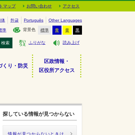
トマップ
お問い合わせ
アクセス
簡体
한글
Português
Other Languages
背景色
標準
標準
青
黄
黒
検索
ふりがな
読み上げ
区政情報・
づくり・防災
区役所アクセス
探している情報が見つからない
情報が見つからないときは