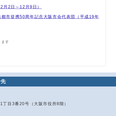
2月2日～12月9日）
都市提携50周年記念大阪市会代表団（平成19年
きます
せ先
島1丁目3番20号（大阪市役所8階）