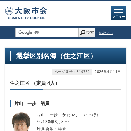
メニュー
検索
検索ヘルプ
選挙区別名簿（住之江区）
ページ番号：310750
2026年6月11日
住之江区 （定員 4人）
片山 一歩 議員
片山 一歩（かたやま いっぽ）
昭和38年8月8日生
所属会派：維新