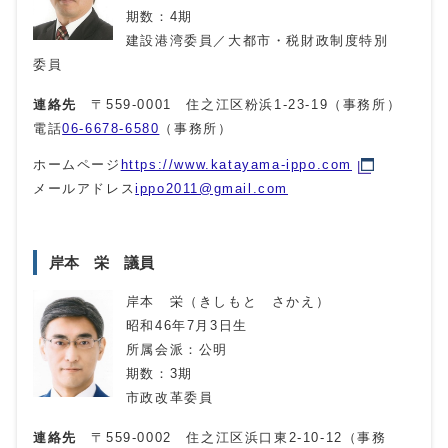
期数：4期
建設港湾委員／大都市・税財政制度特別
委員
連絡先
〒559-0001 住之江区粉浜1-23-19（事務所）
電話
06-6678-6580
（事務所）
ホームページ
https://www.katayama-ippo.com
メールアドレス
ippo2011@gmail.com
岸本 栄 議員
岸本 栄（きしもと さかえ）
昭和46年7月3日生
所属会派：公明
期数：3期
市政改革委員
連絡先
〒559-0002 住之江区浜口東2-10-12（事務