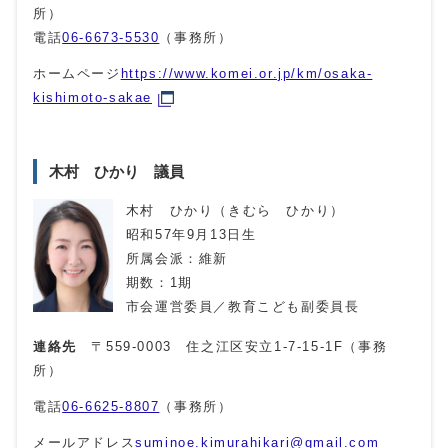
所）
電話
06-6673-5530
（事務所）
ホームページ
https://www.komei.or.jp/km/osaka-
kishimoto-sakae
木村 ひかり 議員
木村 ひかり（きむら ひかり）
昭和57年9月13日生
所属会派：維新
期数：1期
市会運営委員／教育こども副委員長
連絡先
〒559-0003 住之江区安立1-7-15-1F（事務
所）
電話
06-6625-8807
（事務所）
メールアドレス
suminoe.kimurahikari@gmail.com