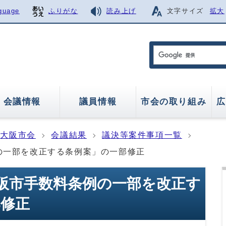
guage
ふりがな
読み上げ
文字サイズ
拡大
会議情報
議員情報
市会の取り組み
広
大阪市会
会議結果
議決等案件事項一覧
の一部を改正する条例案」の一部修正
大阪市手数料条例の一部を改正す
部修正