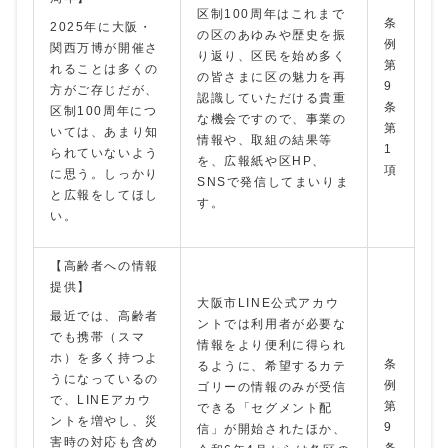
区制100周年はこれまで
条
2025年に大阪・
の区のあゆみや歴史を振
例
関西万博が開催さ
り返り、区民を始め多く
第
れることは多くの
の皆さまに区の魅力を再
9
方がご存じだが、
認識していただける貴重
条
区制100周年につ
な機会ですので、事業の
第
いては、あまり知
情報や、取組の結果等
1
られていないよう
を、広報紙や区HP、
項
に思う。しっかり
SNSで発信してまいりま
と広報をしてほし
す。
い。
【高齢者への情報
提供】
大阪市LINE公式アカウ
最近では、高齢者
ントでは利用者が必要な
でも携帯（スマ
情報をより便利に得られ
ホ）を多く持つよ
条
るように、希望するカテ
うになっているの
例
ゴリーの情報のみが受信
で、LINEアカウ
第
できる「セグメント配
ントを増やし、災
9
信」が開始されたほか、
害時の対応も含め