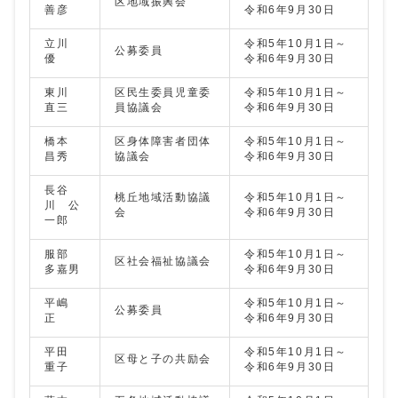
区地域振興会
善彦
令和6年9月30日
立川
令和5年10月1日～
公募委員
優
令和6年9月30日
東川
区民生委員児童委
令和5年10月1日～
直三
員協議会
令和6年9月30日
橋本
区身体障害者団体
令和5年10月1日～
昌秀
協議会
令和6年9月30日
長谷
桃丘地域活動協議
令和5年10月1日～
川 公
会
令和6年9月30日
一郎
服部
令和5年10月1日～
区社会福祉協議会
多嘉男
令和6年9月30日
平嶋
令和5年10月1日～
公募委員
正
令和6年9月30日
平田
令和5年10月1日～
区母と子の共励会
重子
令和6年9月30日