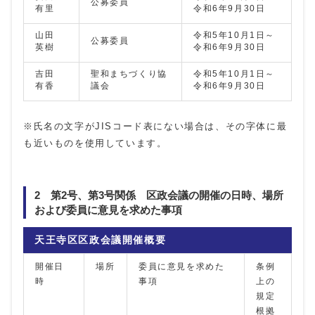
公募委員
有里
令和6年9月30日
山田
令和5年10月1日～
公募委員
英樹
令和6年9月30日
吉田
聖和まちづくり協
令和5年10月1日～
有香
議会
令和6年9月30日
※氏名の文字がJISコード表にない場合は、その字体に最
も近いものを使用しています。
2 第2号、第3号関係 区政会議の開催の日時、場所
および委員に意見を求めた事項
天王寺区区政会議開催概要
開催日
場所
委員に意見を求めた
条例
時
事項
上の
規定
根拠