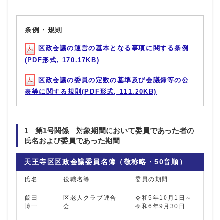
条例・規則
区政会議の運営の基本となる事項に関する条例
(PDF形式, 170.17KB)
区政会議の委員の定数の基準及び会議録等の公
表等に関する規則(PDF形式, 111.20KB)
1 第1号関係 対象期間において委員であった者の
氏名および委員であった期間
天王寺区区政会議委員名簿（敬称略・50音順）
氏名
役職名等
委員の期間
飯田
区老人クラブ連合
令和5年10月1日～
博一
会
令和6年9月30日