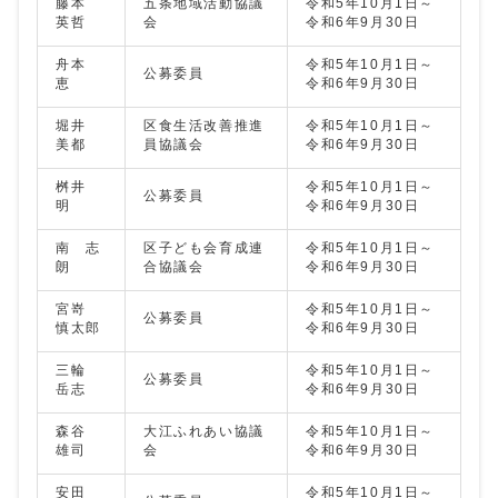
藤本
五条地域活動協議
令和5年10月1日～
英哲
会
令和6年9月30日
舟本
令和5年10月1日～
公募委員
恵
令和6年9月30日
堀井
区食生活改善推進
令和5年10月1日～
美都
員協議会
令和6年9月30日
桝井
令和5年10月1日～
公募委員
明
令和6年9月30日
南 志
区子ども会育成連
令和5年10月1日～
朗
合協議会
令和6年9月30日
宮嵜
令和5年10月1日～
公募委員
慎太郎
令和6年9月30日
三輪
令和5年10月1日～
公募委員
岳志
令和6年9月30日
森谷
大江ふれあい協議
令和5年10月1日～
雄司
会
令和6年9月30日
安田
令和5年10月1日～