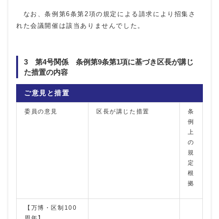
なお、条例第6条第2項の規定による請求により招集さ
れた会議開催は該当ありませんでした。
3 第4号関係 条例第9条第1項に基づき区長が講じ
た措置の内容
ご意見と措置
委員の意見
区長が講じた措置
条
例
上
の
規
定
根
拠
【万博・区制100
周年】