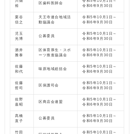
川畑
令和5年10月1日～
区歯科医師会
裕
令和6年9月30日
栗谷
天王寺連合地域活
令和5年10月1日～
信之
動協議会
令和6年9月30日
児玉
令和5年10月1日～
公募委員
光博
令和6年9月30日
酒井
区体育厚生・スポ
令和5年10月1日～
雅泰
ーツ推進協議会
令和6年9月30日
佐藤
令和5年10月1日～
味原地域総括会
和代
令和6年9月30日
佐藤
令和5年10月1日～
区保護司会
哲司
令和6年9月30日
佐野
令和5年10月1日～
区商店会連盟
嘉昭
令和6年9月30日
髙橋
令和5年10月1日～
公募委員
直子
令和6年9月30日
竹田
令和5年10月1日～