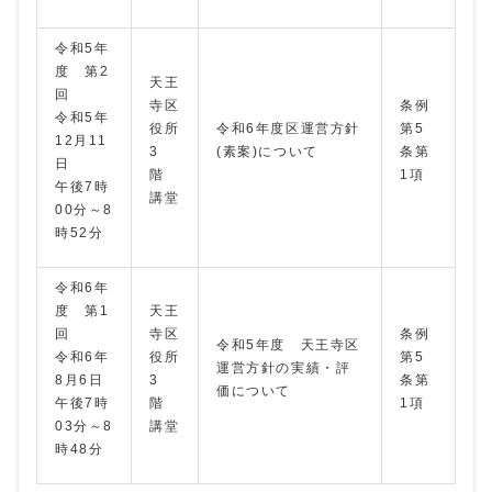
令和5年
度 第2
天王
回
寺区
条例
令和5年
役所
令和6年度区運営方針
第5
12月11
3
(素案)について
条第
日
階
1項
午後7時
講堂
00分～8
時52分
令和6年
度 第1
天王
回
寺区
条例
令和5年度 天王寺区
令和6年
役所
第5
運営方針の実績・評
8月6日
3
条第
価について
午後7時
階
1項
03分～8
講堂
時48分