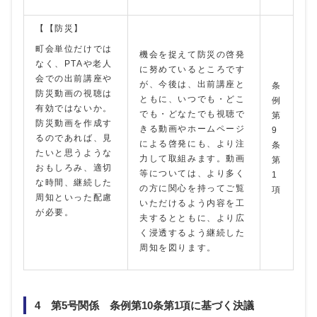
【【防災】
町会単位だけでは
機会を捉えて防災の啓発
なく、PTAや老人
に努めているところです
会での出前講座や
が、今後は、出前講座と
条
防災動画の視聴は
ともに、いつでも・どこ
例
有効ではないか。
でも・どなたでも視聴で
第
防災動画を作成す
きる動画やホームページ
9
るのであれば、見
による啓発にも、より注
条
たいと思うような
力して取組みます。動画
第
おもしろみ、適切
等については、より多く
1
な時間、継続した
の方に関心を持ってご覧
項
周知といった配慮
いただけるよう内容を工
が必要。
夫するとともに、より広
く浸透するよう継続した
周知を図ります。
4 第5号関係 条例第10条第1項に基づく決議