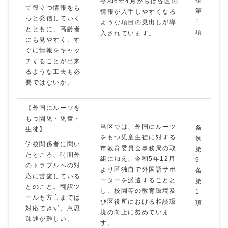
条
令和6年4月からは各区の
て役立つ情報をも
第
情報が入手しやすくなる
っと発信していく
1
ような項目の見出しが導
とともに、高齢者
項
入されています。
にも見やすく、す
ぐに情報をキャッ
チすることが出来
るような工夫も必
要ではないか。
【外国にルーツを
もつ園児・児童・
当区では、外国にルーツ
条
生徒】
をもつ児童生徒に対する
例
学校関係者に聞い
市教育委員会事務局の取
第
たところ、時間外
組に加え、令和5年12月
9
のトラブルへの対
より区独自で外国語サポ
条
応に苦慮している
ーターを派遣することと
第
とのこと。翻訳ツ
し、校園等の教育環境及
1
ールも方言までは
び区役所における相談環
項
対応できず、意思
境の向上に努めていま
疎通が難しい。
す。