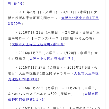
町8番7号
）
・2016年3月1日（火曜日）～3月31日（木曜日）大
阪市役所本庁舎正面玄関ホール（
大阪市北区中之島1丁目
3番20号
）
・2016年1月21日（木曜日）～2月28日（日曜日）玉
造幸村ロード オープンスペース（雑穀屋 やま元の隣）
（
大阪市天王寺区玉造元町2番16号
）
・2016年1月7日（木曜日）～1月20日（水曜日）大
丸心斎橋店（
大阪市中央区心斎橋筋1-7-1
）
・2015年11月27日（金曜日）～2016年1月5日（火
曜日）天王寺区役所1階区民ギャラリー（
大阪市天王寺区
真法院町20番33号
）
・2015年9月28日（月曜日）～11月26日（木曜日）
あべのハルカス「ハルカス300（展望台）」 （
大阪市阿
倍野区阿倍野筋1-1-43
）
・2015年10月31日（土曜日)は、天王寺公園エントラ