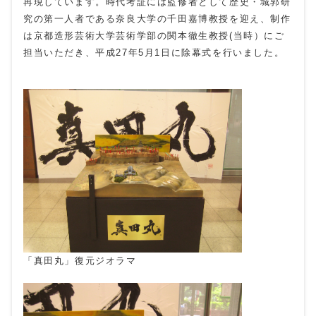
再現しています。時代考証には監修者として歴史・城郭研
究の第一人者である奈良大学の千田嘉博教授を迎え、制作
は京都造形芸術大学芸術学部の関本徹生教授(当時）にご
担当いただき、平成27年5月1日に除幕式を行いました。
「真田丸」復元ジオラマ