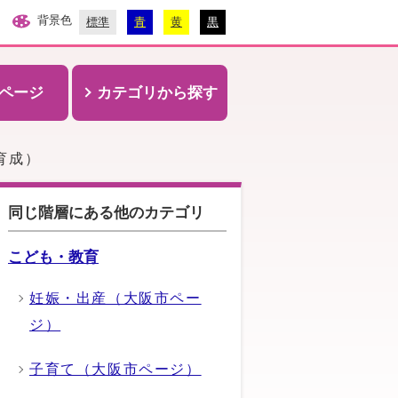
背景色
標準
青
黄
黒
ページ
カテゴリから探す
育成）
同じ階層にある他のカテゴリ
こども・教育
妊娠・出産（大阪市ペー
ジ）
子育て（大阪市ページ）