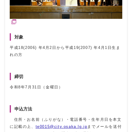
対象
平成
18(2006)
年
4
月
2
日から平成
19(2007)
年
4
月
1
日生ま
れの方
締切
令和8年7月
31
日（金曜日）
申込方法
住所・お名前（ふりがな）・電話番号・生年月日を本文
に記載の上、
te0015@city.osaka.lg.jp
までメールを送付