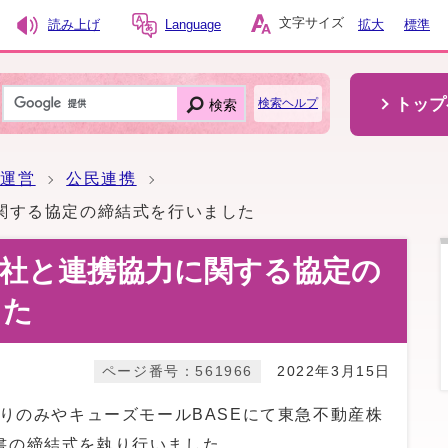
文字サイズ
読み上げ
Language
拡大
標準
トップ
検索
検索ヘルプ
政運営
公民連携
関する協定の締結式を行いました
会社と連携協力に関する協定の
した
ページ番号：561966
2022年3月15日
もりのみやキューズモールBASEにて東急不動産株
書の締結式を執り行いました。