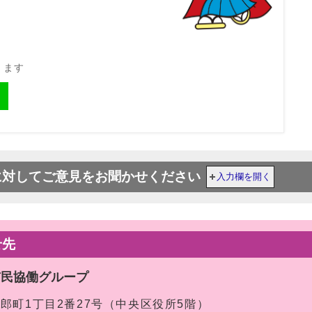
きます
に対してご意見をお聞かせください
入力欄を開く
せ先
市民協働グループ
太郎町1丁目2番27号（中央区役所5階）