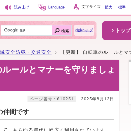
文字サイズ
読み上げ
Language
拡大
標準
トップ
検索
検索ヘルプ
地域安全防犯・交通安全
【更新】 自転車のルールとマ
のルールとマナーを守りましょ
ページ番号：610251
2025年8月12日
の仲間です
して、あらゆる年代に幅広く利用されています。