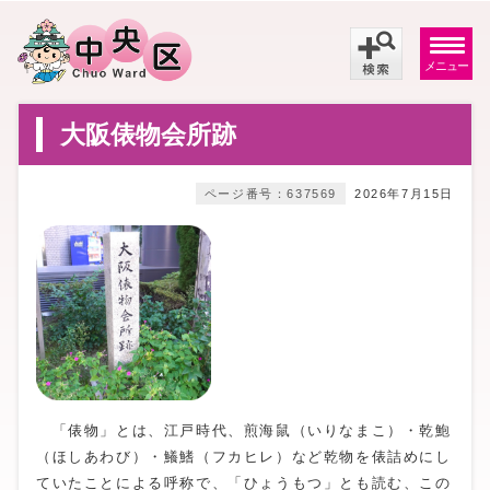
メニュー
大阪俵物会所跡
ページ番号：637569
2026年7月15日
「俵物」とは、江戸時代、煎海鼠（いりなまこ）・乾鮑
（ほしあわび）・鱶鰭（フカヒレ）など乾物を俵詰めにし
ていたことによる呼称で、「ひょうもつ」とも読む、この