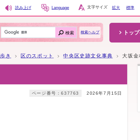
文字サイズ
読み上げ
Language
拡大
標準
トップ
検索
検索ヘルプ
ち歩き
区のスポット
中央区史跡文化事典
大坂金
ページ番号：637763
2026年7月15日