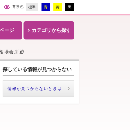
背景色
標準
青
黄
黒
ページ
カテゴリから探す
相場会所跡
探している情報が見つからない
情報が見つからないときは