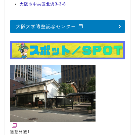
大阪市中央区北浜3-3-8
大阪大学適塾記念センター
適塾外観1