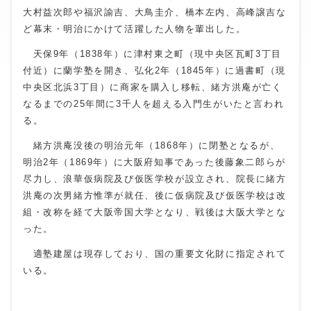
大村益次郎や福沢諭吉、大鳥圭介、橋本左内、高峰譲吉な
ど幕末・明治にかけて活躍した人物を輩出した。
天保9年（1838年）に津村東之町（現中央区瓦町3丁目
付近）に蘭学塾を開き、弘化2年（1845年）に過書町（現
中央区北浜3丁目）に商家を購入し移転、緒方洪庵が亡く
なるまでの25年間に3千人を超える入門生がいたと言われ
る。
緒方洪庵没後の明治元年（1868年）に閉塾となるが、
明治2年（1869年）に大阪府知事であった後藤象二郎らが
尽力し、浪華仮病院及び仮医学校が設立され、院長に緒方
洪庵の次男緒方惟準が就任、後に仮病院及び仮医学校は改
組・改称を経て大阪帝国大学となり、戦後は大阪大学とな
った。
適塾建屋は現存しており、国の重要文化財に指定されて
いる。