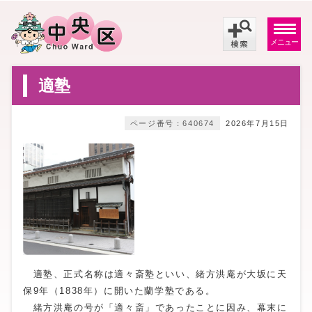
メニュー
適塾
ページ番号：640674
2026年7月15日
適塾、正式名称は適々斎塾といい、緒方洪庵が大坂に天
保9年（1838年）に開いた蘭学塾である。
緒方洪庵の号が「適々斎」であったことに因み、幕末に