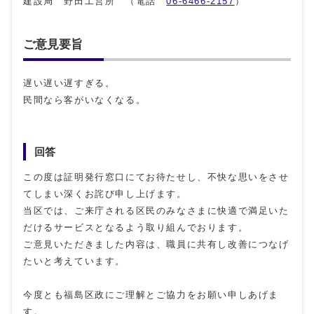
建設局 野田工営所 （電話
06-6466-2157
）
ご意見要旨
遅い遅い遅すぎる。
民間なら客がいなくなる。
回答
この度は証明発行窓口にてお待たせし、不快な思いをさせ
てしまい深くお詫び申し上げます。
当区では、ご来庁される区民のみなさまに快適で満足いた
だけるサービスとなるよう取り組んでおります。
ご意見いただきました内容は、職員に共有し改善につなげ
たいと考えています。
今度とも福島区政にご理解とご協力をお願い申しあげま
す。