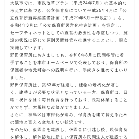
大阪市では、市政改革プラン（平成24年7月）の基本的な
考え方に基づき、公立保育所について平成25年4月に「公
立保育所新再編整備計画（平成29年6月一部改訂）」を、
令和4年3月に「公立保育所民営化推進計画」を策定し、
セーフティネットとしての直営の必要性を考慮しつつ、施
設の状況に応じて原則民間移管を推進することとし、順次
実施しています。
野田保育所におきましても、令和6年8月に民間移管に着
手することを本市ホームページで公表しており、保育所の
保護者や地元町会への説明を行い、手続きを進めてまいり
ました。
野田保育所は、築53年が経過し、建物の老朽化が著し
く、建替えが必要な状況となっている一方、保育所は、日
曜・祝日を除く毎日保育を行っており、長期休業すること
ができず、大規模な改修ができません。
さらに、福島区は市街化が進み、保育所を建て替えるため
の適地と言える空地もない状況です。
そのため、仮園舎を建設し、仮園舎に引越し後、現保育所
を解体し、解体跡地に新しい保育所を民間法人が建設する