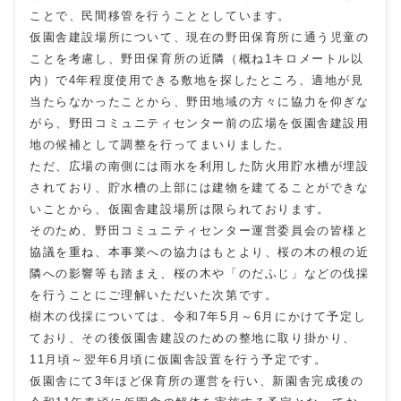
ことで、民間移管を行うこととしています。
仮園舎建設場所について、現在の野田保育所に通う児童の
ことを考慮し、野田保育所の近隣（概ね1キロメートル以
内）で4年程度使用できる敷地を探したところ、適地が見
当たらなかったことから、野田地域の方々に協力を仰ぎな
がら、野田コミュニティセンター前の広場を仮園舎建設用
地の候補として調整を行ってまいりました。
ただ、広場の南側には雨水を利用した防火用貯水槽が埋設
されており、貯水槽の上部には建物を建てることができな
いことから、仮園舎建設場所は限られております。
そのため、野田コミュニティセンター運営委員会の皆様と
協議を重ね、本事業への協力はもとより、桜の木の根の近
隣への影響等も踏まえ、桜の木や「のだふじ」などの伐採
を行うことにご理解いただいた次第です。
樹木の伐採については、令和7年5月～6月にかけて予定し
ており、その後仮園舎建設のための整地に取り掛かり、
11月頃～翌年6月頃に仮園舎設置を行う予定です。
仮園舎にて3年ほど保育所の運営を行い、新園舎完成後の