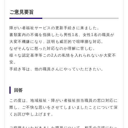
ご意見要旨
障がい者福祉サービスの更新手続きに来ました。
書類案内の不備を指摘したら男性1名、女性1名の職員が
大変不機嫌になり、説明も威圧的で喧嘩腰な対応。
なぜそんなに怒った対応なのか理解に苦しむ。
様々な認定基準等この2人の私情を入れられないか大変不
安。
手続き等は、他の職員さんにやっていただきたい。
回答
この度は、地域福祉・障がい者福祉担当職員の窓口対応に
際し、ご不快な思いをさせてしまいましたことについて深
くお詫び申し上げます。
ご指摘をいただきました職員について、相手の立場になっ