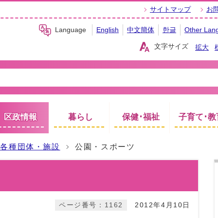
サイトマップ
お
Language
English
中文簡体
한글
Other Lan
文字サイズ
拡大
区政情報
暮らし
保健･福祉
子育て･教
内各種団体・施設
公園・スポーツ
ページ番号：1162
2012年4月10日