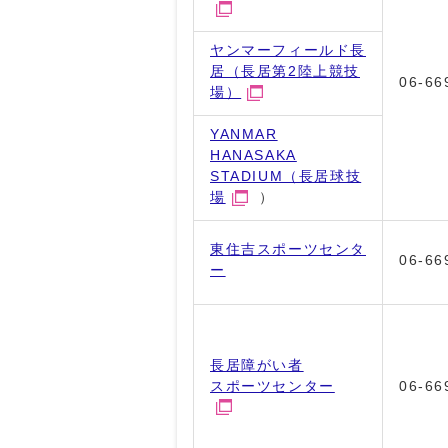
ヤンマーフィールド長
居（長居第2陸上競技
06-66
場）
YANMAR
HANASAKA
STADIUM（長居球技
場
）
東住吉スポーツセンタ
06-66
ー
長居障がい者
スポーツセンター
06-66