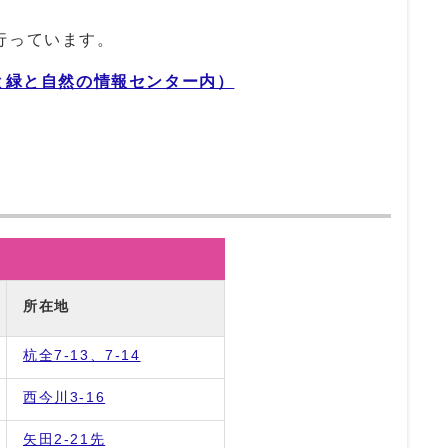
っています。
花と緑と自然の情報センター内）
所在地
杭全7-13、7-14
西今川3-16
矢田2-21先