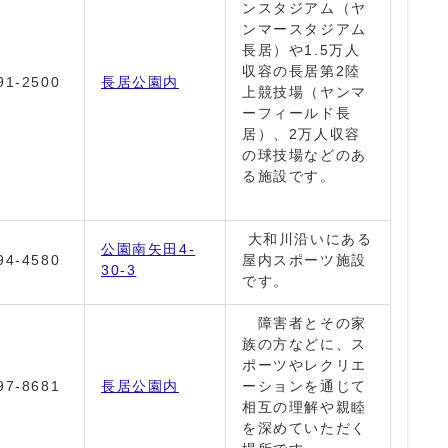
ンスタジアム（ヤ
ンマースタジアム
長居）や1.5万人
収容の長居第2陸
91-2500
長居公園内
上競技場（ヤンマ
ーフィールド長
居）、2万人収容
の球技場などのあ
る施設です。
大和川沿いにある
公園南矢田4-
94-4580
屋内スポーツ施設
30-3
です。
障害者とその家
族の方などに、ス
ポーツやレクリエ
97-8681
長居公園内
ーションを通じて
相互の理解や親睦
を深めていただく