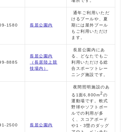
場所です。
通年ご利用いただ
けるプールや、夏
09-1580
長居公園内
期には屋外プール
もご利用いただけ
ます。
長居公園内にあ
長居公園内
る、どなたでもご
99-8885
（長居陸上競
利用いただける総
技場内）
合スポーツトレー
ニング施設です。
夜間照明施設のあ
2
る1面6,800m
の
運動場です。軟式
野球やソフトボー
ルでの利用が多
く、スコアボード
91-2500
長居公園内
や1・3塁のダッグ
アウト、ベンチな