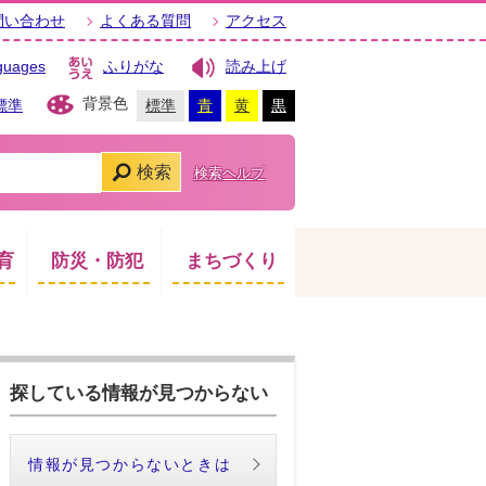
問い合わせ
よくある質問
アクセス
guages
ふりがな
読み上げ
背景色
標準
標準
青
黄
黒
検索
検索ヘルプ
育
防災・防犯
まちづくり
探している情報が見つからない
情報が見つからないときは