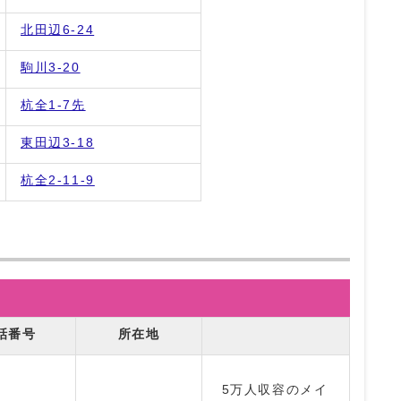
北田辺6-24
駒川3-20
杭全1-7先
東田辺3-18
杭全2-11-9
話番号
所在地
5万人収容のメイ