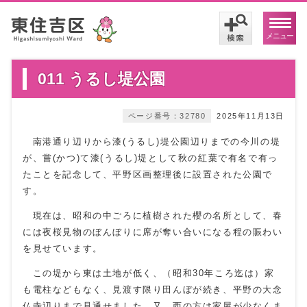
メニュー
011 うるし堤公園
ページ番号：32780
2025年11月13日
南港通り辺りから漆(うるし)堤公園辺りまでの今川の堤
が、嘗(かつ)て漆(うるし)堤として秋の紅葉で有名で有っ
たことを記念して、平野区画整理後に設置された公園で
す。
現在は、昭和の中ごろに植樹された櫻の名所として、春
には夜桜見物のぼんぼりに席が奪い合いになる程の賑わい
を見せています。
この堤から東は土地が低く、（昭和30年ころ迄は）家
も電柱などもなく、見渡す限り田んぼが続き、平野の大念
仏寺辺りまで見通せました。又、西の方は家屋が少なくま