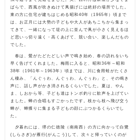
ばらで、西風が吹きぬけて凧揚げには絶好の場所でした。
東の方に住宅が建ちはじめる昭和40年（1965年）頃まで
は、お正月には大勢の子どもや大人があちこちから集まっ
てきて、一緒になって堤の上に並んで凧が小さく見えるほ
ど思いっ切り遠く・高くあげて、競い合い、楽しんだもの
でした。
春は、鶯がたどたどしい声で鳴き始め、春の訪れをいち
早く告げてくれました。梅雨に入ると、昭和36年～昭和
38年（1961年～1963年）頃までは、川に食用蛙がたくさ
ん棲み、「んぐぅわ、んぐぅわ、んぐぅわ」と、その鳴き
声に、話し声がかき消されるくらいでした。夏は、やん
ま、しおから等、子ども達はトンボ釣りに歓声を上げてい
ました。蝉の合唱もすごかったです。枝から枝へ飛び交う
蝉が、蝉獲りに集まる子どもの顔にぶつかるくらいでし
た。
夕暮れには、堺の仁徳陵（南南西）の方に向かって白鷺
(しらさぎ)が雁行(がんこう)して、次々と帰っていくのが