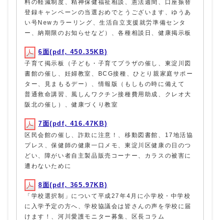
料の軽減制度、精神保健福祉相談、憲法週間、口座振替
登録キャンペーンの当選おめでとうございます、ゆうあ
い号Newカラーリング、生活自立支援就労準備センタ
ー、納期限のお知らせなど）、各種相談日、健康掲示板
6面(pdf, 450.35KB)
子育て掲示板（子ども・子育てプラザの催し、東淀川図
書館の催し、妊婦教室、BCG接種、ひとり親家庭サポー
ター、見まもるデー）、情報版（もしもの時に備えて
普通救命講習、風しんワクチン接種費用助成、クレオ大
阪北の催し）、健康づくり教室
7面(pdf, 416.47KB)
区民会館の催し、詐欺に注意！、移動図書館、17地活協
プレス、保健師の健康一口メモ、東淀川区健康の日のつ
どい、障がい者自主製品販売コーナー、カラスの被害に
遭わないために
8面(pdf, 365.97KB)
「学校選択制」について平成27年4月に小学校・中学校
に入学予定の方へ、学校協議会は皆さんの声を学校に届
けます！、河川愛護モニター募集、区長コラム