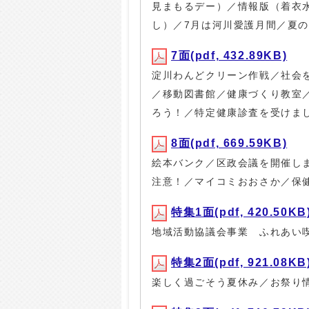
見まもるデー）／情報版（着衣
し）／7月は河川愛護月間／夏の
7面(pdf, 432.89KB)
淀川わんどクリーン作戦／社会
／移動図書館／健康づくり教室
ろう！／特定健康診査を受けま
8面(pdf, 669.59KB)
絵本バンク／区政会議を開催し
注意！／マイコミおおさか／保
特集1面(pdf, 420.50KB
地域活動協議会事業 ふれあい
特集2面(pdf, 921.08KB
楽しく過ごそう夏休み／お祭り