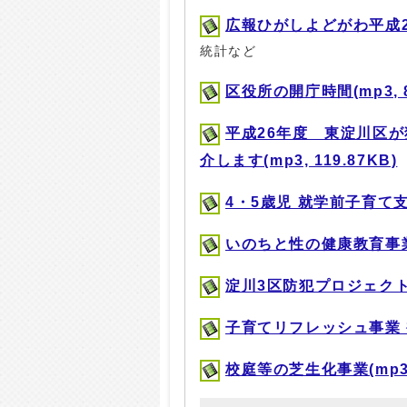
広報ひがしよどがわ平成26年7
統計など
区役所の開庁時間(mp3, 8
平成26年度 東淀川区
介します(mp3, 119.87KB)
4・5歳児 就学前子育て支援事
いのちと性の健康教育事業(mp
淀川3区防犯プロジェクト事業
子育てリフレッシュ事業 補助
校庭等の芝生化事業(mp3, 