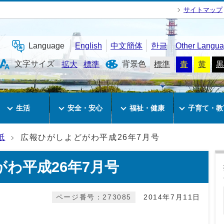
サイトマップ
Language
English
中文簡体
한글
Other Langu
文字サイズ
背景色
拡大
標準
標準
青
黄
黒
生活
安全・安心
福祉・健康
子育て・教
紙
広報ひがしよどがわ平成26年7月号
わ平成26年7月号
ページ番号：273085
2014年7月11日