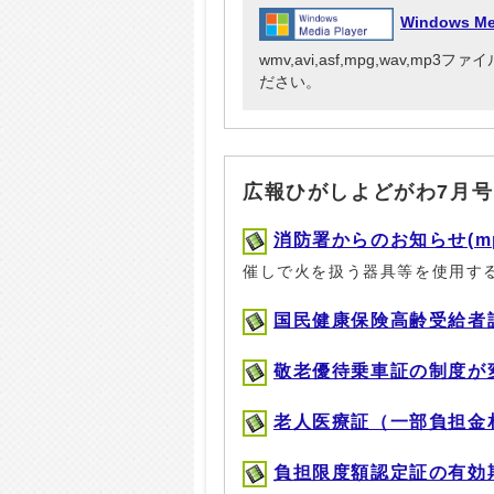
Windows M
wmv,avi,asf,mpg,wav,m
ださい。
広報ひがしよどがわ7月号
消防署からのお知らせ(mp3,
催しで火を扱う器具等を使用す
国民健康保険高齢受給者証の更
敬老優待乗車証の制度が変わり
老人医療証（一部負担金相当
負担限度額認定証の有効期限