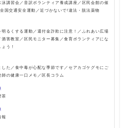
水泳講習会／音訳ボランティア養成講座／区民会館の催
全国交通安全運動／近づかないで!違法・脱法薬物
を明るくする運動／還付金詐欺に注意！／ふれあい広場
／酒害教室／区民モニター募集／食育ボランティアにな
しょう！
ました／食中毒が心配な季節です／セアカゴケグモにご
健師の健康一口メモ／区長コラム
)
喫茶
)
情報