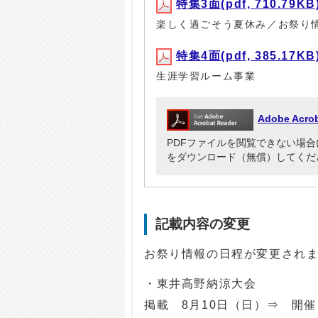
特集3面(pdf, 710.79KB
楽しく過ごそう夏休み／お祭り
特集4面(pdf, 385.17KB
生涯学習ルーム事業
Adobe Ac
PDFファイルを閲覧できない場合には、Ad
をダウンロード（無償）してくだ
記載内容の変更
お祭り情報の日程が変更され
・東井高野納涼大会
掲載 8月10日（日）⇒ 開