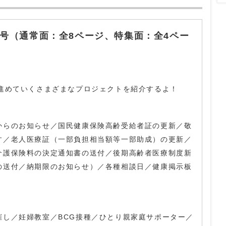
号（通常面：全8ページ、特集面：全4ペー
に進めていくさまざまなプロジェクトを紹介するよ！
からのお知らせ／国民健康保険高齢受給者証の更新／敬
す／老人医療証（一部負担相当額等一部助成）の更新／
介護保険料の決定通知書の送付／後期高齢者医療制度新
の送付／納期限のお知らせ）／各種相談日／健康掲示板
催し／妊婦教室／BCG接種／ひとり親家庭サポーター／