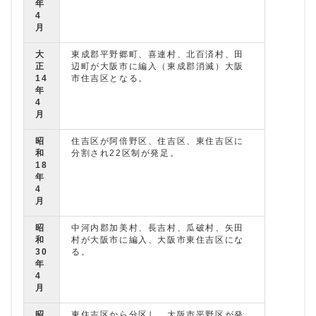
年
4
月
大
東成郡平野郷町、喜連村、北百済村、田
正
辺町が大阪市に編入（東成郡消滅）大阪
14
市住吉区となる。
年
4
月
昭
住吉区が阿倍野区、住吉区、東住吉区に
和
分割され22区制が発足。
18
年
4
月
昭
中河内郡加美村、長吉村、瓜破村、矢田
和
村が大阪市に編入、大阪市東住吉区にな
30
る。
年
4
月
昭
東住吉区から分区し、大阪市平野区が発