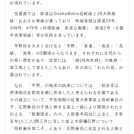
が流れています。
交通面では、鉄道はOsakaMetro谷町線とJR大和路
線・おおさか東線が通っており、幹線道路は国道25号、
309号、479号（内環状線、長居公園通）、府道2号（大阪
中央環状線）等が区内を走っています。
平野区を大きく分けると「平野」「喜連」「長吉」「瓜
破」「加美」の5圏域からなります。それぞれに古代から
の長い歴史があり、近世には、「綿(河内木綿)」の集散・
加工地として栄えたころもあり、区の花に「わたの花」が
選ばれています。
なお、「平野」の地名の由来については、「杭全庄は、
摂津国住吉郡杭全郷に所在したと考えられる庄園である。
その成立について、平安初期の征夷大将軍坂上田村麻呂の
子、広野麻呂の子孫と称する坂上一族により開発されたと
伝える。『類聚国史』六六、人部薧卒四位によると、天長
五年(八二八)閏三月に没した坂上大宿禰広野について、
「田村麻呂第二子」とあり、広野麻呂に比定される人物と