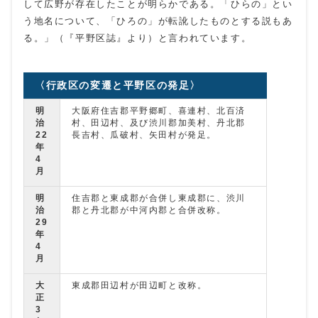
して広野が存在したことが明らかである。「ひらの」とい
う地名について、「ひろの」が転訛したものとする説もあ
る。」（『平野区誌』より）と言われています。
〈行政区の変遷と平野区の発足〉
明
大阪府住吉郡平野郷町、喜連村、北百済
治
村、田辺村、及び渋川郡加美村、丹北郡
22
長吉村、瓜破村、矢田村が発足。
年
4
月
明
住吉郡と東成郡が合併し東成郡に、渋川
治
郡と丹北郡が中河内郡と合併改称。
29
年
4
月
大
東成郡田辺村が田辺町と改称。
正
3