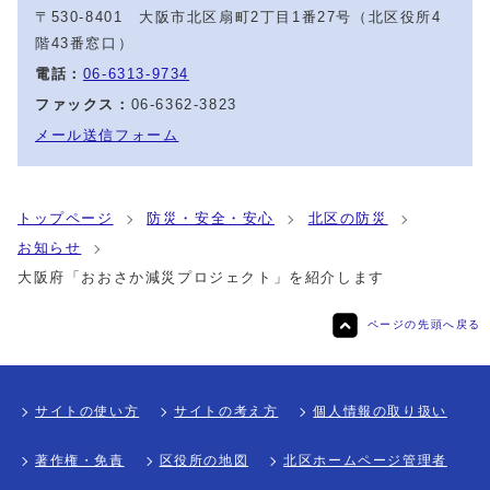
〒530-8401 大阪市北区扇町2丁目1番27号（北区役所4
階43番窓口）
電話：
06-6313-9734
ファックス：
06-6362-3823
メール送信フォーム
トップページ
防災・安全・安心
北区の防災
お知らせ
大阪府「おおさか減災プロジェクト」を紹介します
ページの先頭へ戻る
サイトの使い方
サイトの考え方
個人情報の取り扱い
著作権・免責
区役所の地図
北区ホームページ管理者