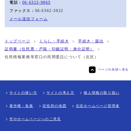
電話：
06-6313-9963
ファックス：
06-6362-3822
メール送信フォーム
トップページ
くらし・手続き
手続き・届出
証明書（住民票・戸籍・印鑑証明・身分証明）
住民情報業務等窓口の民間委託について（北区）
ページの先頭へ戻る
サイトの使い方
サイトの考え方
個人情報の取り扱い
著作権・免責
区役所の地図
北区ホームページ管理者
市やホームページへのご意見