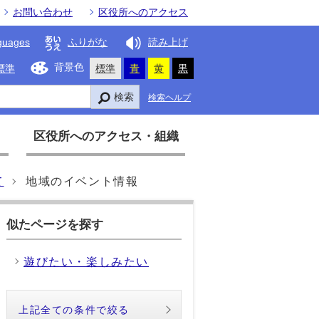
お問い合わせ
区役所へのアクセス
guages
ふりがな
読み上げ
背景色
標準
標準
青
黄
黒
検索
検索ヘルプ
区役所へのアクセス・組織
て
地域のイベント情報
似たページを探す
遊びたい・楽しみたい
上記全ての条件で絞る