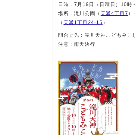
日時：7月19日（日曜日）10時
場所：滝川公園（
天満4丁目7
）
（
天満1丁目24-15
）
問合せ先：滝川天神こどもみこ
注意：雨天決行