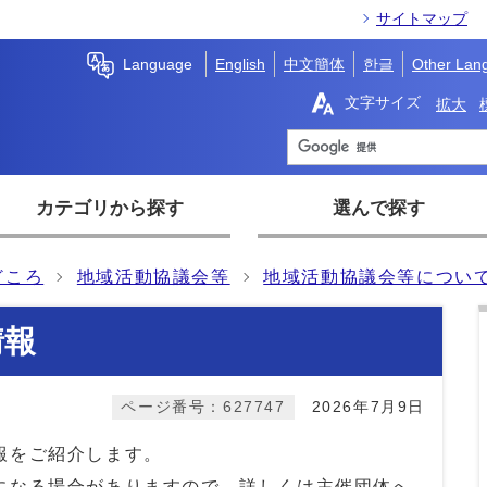
サイトマップ
Language
English
中文簡体
한글
Other Lan
文字サイズ
拡大
カテゴリから探す
選んで探す
どころ
地域活動協議会等
地域活動協議会等につい
情報
ページ番号：627747
2026年7月9日
報をご紹介します。
になる場合がありますので、詳しくは主催団体へ