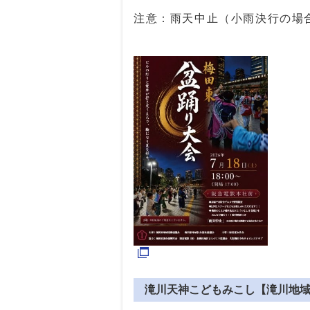
注意：雨天中止（小雨決行の場
滝川天神こどもみこし【滝川地