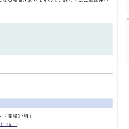
】
～（開場17時）
目16-1
）