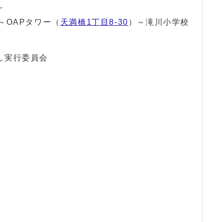
～
～OAPタワー（
天満橋1丁目8-30
）～滝川小学校
し実行委員会