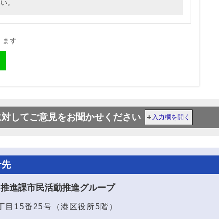
さい。
きます
に対してご意見をお聞かせください
入力欄を開く
せ先
り推進課市民活動推進グループ
1丁目15番25号（港区役所5階）