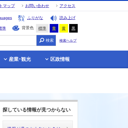
トマップ
お問い合わせ
アクセス
guages
ふりがな
読み上げ
背景色
標準
標準
青
黄
黒
検索
検索ヘルプ
産業･観光
区政情報
探している情報が見つからない