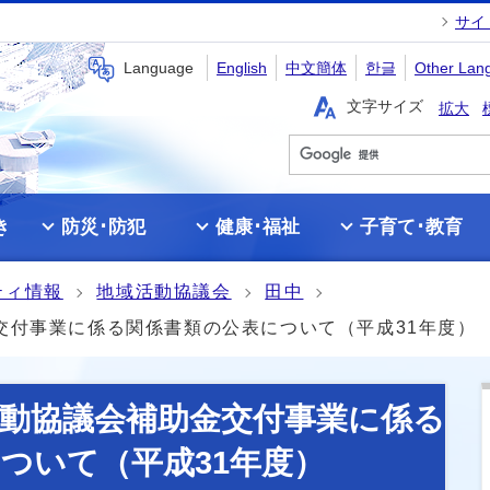
サイ
Language
English
中文簡体
한글
Other Lan
文字サイズ
拡大
き
防災･防犯
健康･福祉
子育て･教育
ティ情報
地域活動協議会
田中
交付事業に係る関係書類の公表について（平成31年度）
動協議会補助金交付事業に係る
ついて（平成31年度）