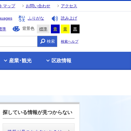
トマップ
お問い合わせ
アクセス
guages
ふりがな
読み上げ
背景色
標準
標準
青
黄
黒
検索
検索ヘルプ
産業･観光
区政情報
探している情報が見つからない