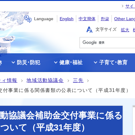
サイ
Language
English
中文簡体
한글
Other Lan
文字サイズ
拡大
き
防災･防犯
健康･福祉
子育て･教育
ティ情報
地域活動協議会
三先
交付事業に係る関係書類の公表について（平成31年度）
動協議会補助金交付事業に係る
ついて（平成31年度）