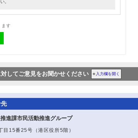
さい。
きます
に対してご意見をお聞かせください
入力欄を開く
せ先
り推進課市民活動推進グループ
1丁目15番25号（港区役所5階）