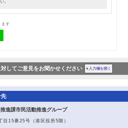
さい。
きます
に対してご意見をお聞かせください
入力欄を開く
せ先
り推進課市民活動推進グループ
1丁目15番25号（港区役所5階）