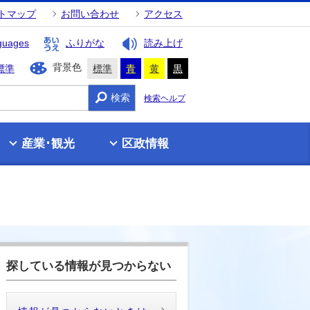
トマップ
お問い合わせ
アクセス
guages
ふりがな
読み上げ
背景色
標準
標準
青
黄
黒
検索
検索ヘルプ
産業･観光
区政情報
探している情報が見つからない