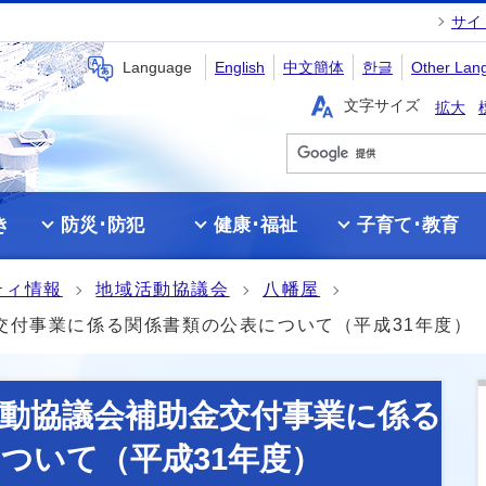
サイ
Language
English
中文簡体
한글
Other Lan
文字サイズ
拡大
き
防災･防犯
健康･福祉
子育て･教育
ティ情報
地域活動協議会
八幡屋
交付事業に係る関係書類の公表について（平成31年度）
動協議会補助金交付事業に係る
ついて（平成31年度）