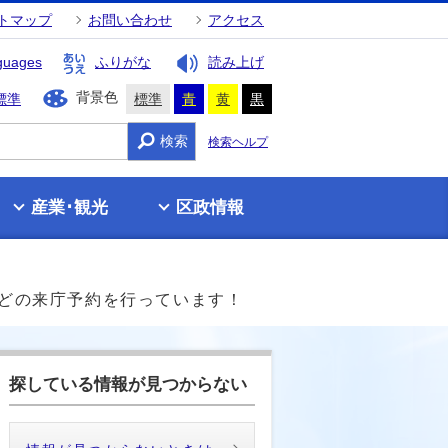
トマップ
お問い合わせ
アクセス
guages
ふりがな
読み上げ
背景色
標準
標準
青
黄
黒
検索
検索ヘルプ
産業･観光
区政情報
どの来庁予約を行っています！
探している情報が見つからない