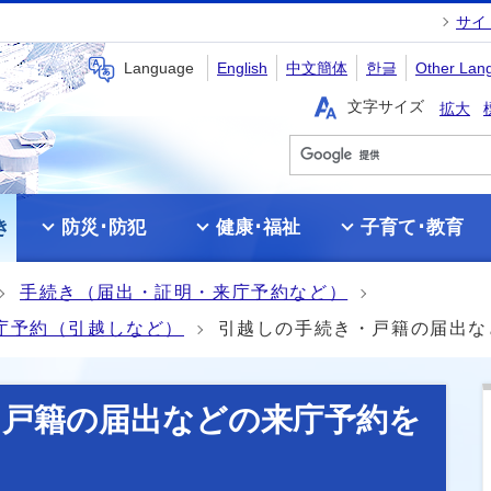
サイ
Language
English
中文簡体
한글
Other Lan
文字サイズ
拡大
き
防災･防犯
健康･福祉
子育て･教育
手続き（届出・証明・来庁予約など）
庁予約（引越しなど）
引越しの手続き・戸籍の届出な
・戸籍の届出などの来庁予約を