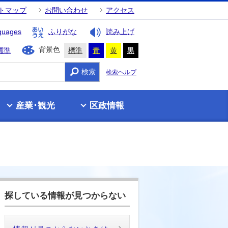
トマップ
お問い合わせ
アクセス
guages
ふりがな
読み上げ
背景色
標準
標準
青
黄
黒
検索
検索ヘルプ
産業･観光
区政情報
探している情報が見つからない