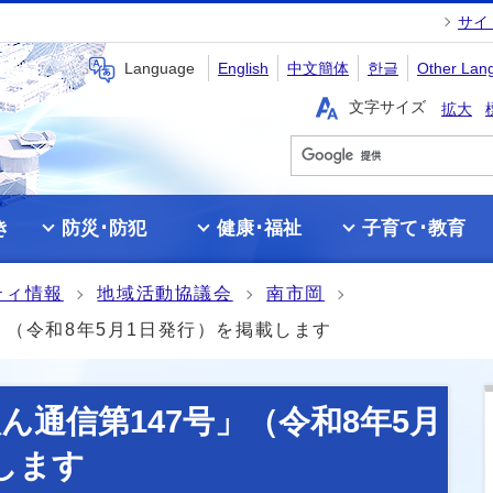
サイ
Language
English
中文簡体
한글
Other Lan
文字サイズ
拡大
き
防災･防犯
健康･福祉
子育て･教育
ティ情報
地域活動協議会
南市岡
」（令和8年5月1日発行）を掲載します
ん通信第147号」（令和8年5月
します