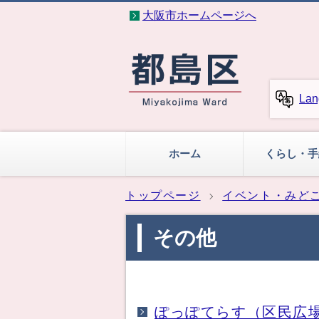
大阪市ホームページへ
Lan
ホーム
くらし・手
トップページ
イベント・みど
その他
ぽっぽてらす（区民広