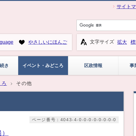
サイトマ
文字サイズ
guage
やさしいにほんご
拡大
標
続き
イベント・みどころ
区政情報
事
ころ
その他
ページ番号：4043-4-0-0-0-0-0-0-0-0
場）