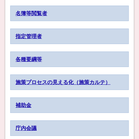
名簿等閲覧者
指定管理者
各種要綱等
施策プロセスの見える化（施策カルテ）
補助金
庁内会議