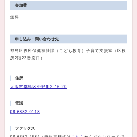
参加費
無料
申し込み・問い合わせ先
都島区役所保健福祉課（こども教育）子育て支援室（区役
所2階23番窓口）
住所
大阪市都島区中野町2‐16‐20
電話
06‐6882‐9118
ファックス
06‐6352‐4584（申込書様式は
こちら
からダウンロードで