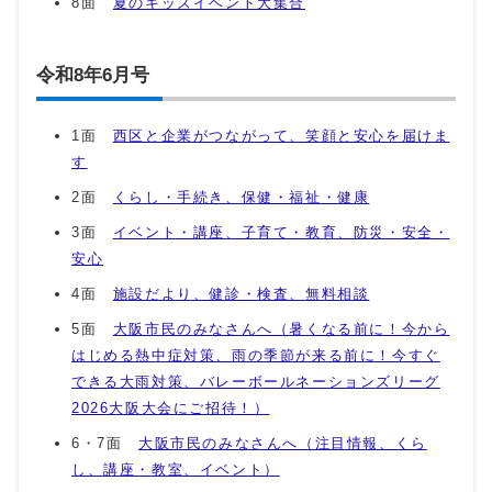
8面
夏のキッズイベント大集合
令和8年6月号
1面
西区と企業がつながって、笑顔と安心を届けま
す
2面
くらし・手続き、保健・福祉・健康
3面
イベント・講座、子育て・教育、防災・安全・
安心
4面
施設だより、健診・検査、無料相談
5面
大阪市民のみなさんへ（暑くなる前に！今から
はじめる熱中症対策、雨の季節が来る前に！今すぐ
できる大雨対策、バレーボールネーションズリーグ
2026大阪大会にご招待！）
6・7面
大阪市民のみなさんへ（注目情報、くら
し、講座・教室、イベント）