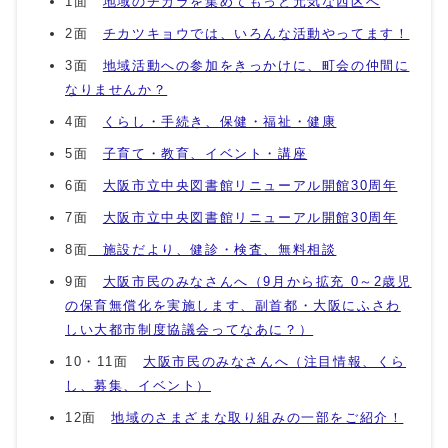
1面
地域のチカラを集めてもっと元気な西区へ
2面
チカツキョウでは、いろんな活動やってます！
3面
地域活動への参加をきっかけに、町会の仲間に
なりませんか？
4面
くらし・手続き、保健・福祉・健康
5面
子育て・教育、イベント・講座
6面
大阪市立中央図書館リニューアル開館30周年
7面
大阪市立中央図書館リニューアル開館30周年
8面
施設だより、健診・検査、無料相談
9面
大阪市民のみなさんへ（9月から拡充 0～2歳児
の保育無償化を実施します、副首都・大阪にふさわ
しい大都市制度協議会ってなあに？）
10・11面
大阪市民のみなさんへ（注目情報、くら
し、募集、イベント）
12面
地域のさまざまな取り組みの一部をご紹介！