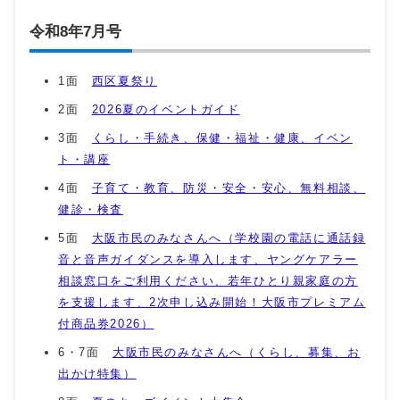
令和8年7月号
1面
西区夏祭り
2面
2026夏のイベントガイド
3面
くらし・手続き、保健・福祉・健康、イベン
ト・講座
4面
子育て・教育、防災・安全・安心、無料相談、
健診・検査
5面
大阪市民のみなさんへ（学校園の電話に通話録
音と音声ガイダンスを導入します、ヤングケアラー
相談窓口をご利用ください、若年ひとり親家庭の方
を支援します、2次申し込み開始！大阪市プレミアム
付商品券2026）
6・7面
大阪市民のみなさんへ（くらし、募集、お
出かけ特集）