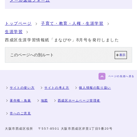
メール送信フォーム
トップページ
子育て・教育・人権・生涯学習
生涯学習
西成区生涯学習情報紙「まなびや」8月号を発行しました
このページへの別ルート
表示
ページの先頭へ戻る
サイトの使い方
サイトの考え方
個人情報の取り扱い
著作権・免責
地図
西成区ホームページ管理者
市へのご意見
大阪市西成区役所
〒557-8501 大阪市西成区岸里1丁目5番20号