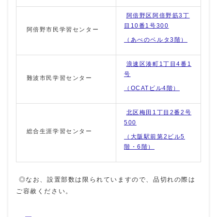
阿倍野区阿倍野筋3丁
目10番1号300
阿倍野市民学習センター
（あべのベルタ3階）
浪速区湊町1丁目4番1
号
難波市民学習センター
（OCATビル4階）
北区梅田1丁目2番2号
500
総合生涯学習センター
（大阪駅前第2ビル5
階・6階）
◎なお、設置部数は限られていますので、品切れの際は
ご容赦ください。