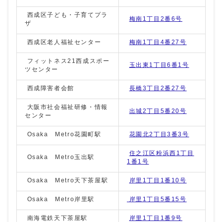
西成区子ども・子育てプラ
梅南1丁目2番6号
ザ
西成区老人福祉センター
梅南1丁目4番27号
フィットネス21西成スポー
玉出東1丁目6番1号
ツセンター
西成障害者会館
長橋3丁目2番27号
大阪市社会福祉研修・情報
出城2丁目5番20号
センター
Osaka Metro花園町駅
花園北2丁目3番3号
住之江区粉浜西1丁目
Osaka Metro玉出駅
1番1号
Osaka Metro天下茶屋駅
岸里1丁目1番10号
Osaka Metro岸里駅
岸里1丁目5番15号
南海電鉄天下茶屋駅
岸里1丁目1番9号