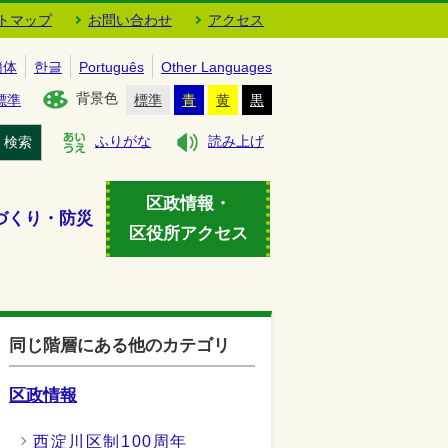
トマップ
お問い合わせ
アクセス
簡体
한글
Português
Other Languages
背景色
標準
標準
青
黄
黒
検索
ふりがな
読み上げ
区政情報・
づくり・防災
区役所アクセス
同じ階層にある他のカテゴリ
区政情報
西淀川区制100周年