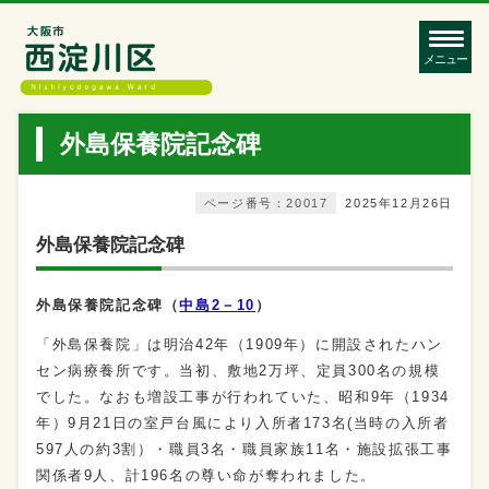
メニュー
外島保養院記念碑
ページ番号：20017
2025年12月26日
外島保養院記念碑
外島保養院記念碑（
中島2－10
）
「外島保養院」は明治42年（1909年）に開設されたハン
セン病療養所です。当初、敷地2万坪、定員300名の規模
でした。なおも増設工事が行われていた、昭和9年（1934
年）9月21日の室戸台風により入所者173名(当時の入所者
597人の約3割）・職員3名・職員家族11名・施設拡張工事
関係者9人、計196名の尊い命が奪われました。