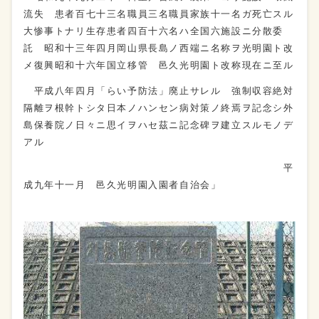
流失 患者百七十三名職員三名職員家族十一名ガ死亡スル
大惨事トナリ生存患者四百十六名ハ全国六施設ニ分散委
託 昭和十三年四月岡山県長島ノ西端ニ名称ヲ光明園ト改
メ復興昭和十六年国立移管 邑久光明園ト改称現在ニ至ル
平成八年四月「らい予防法」廃止サレル 強制収容絶対
隔離ヲ根幹トシタ日本ノハンセン病対策ノ終焉ヲ記念シ外
島保養院ノ日々ニ思イヲハセ茲ニ記念碑ヲ建立スルモノデ
アル
平
成九年十一月 邑久光明園入園者自治会」