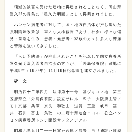
壊滅的被害を受けた建物は再建されることなく、岡山県
邑久郡の長島に「邑久光明園」として再興されました。
ハンセン病患者に対して、国・地方自治体が推し進めた
強制隔離政策は、重大な人権侵害であり、社会に様々な偏
見・差別を生み、患者・元患者・家族の方々に多大な苦痛
と苦難を強いてきました。
「らい予防法」が廃止されたことを記念して国立療養所
邑久光明園入園者自治会の方々が、「外島保養院」跡地に
平成9年（1997年）11月19日記念碑を建立されました。
碑 文
「明治四十二年四月 法律第十一号ニ基ヅキコノ地ニ第三
区府県立「外島保養院」設立サレル 即チ 大阪府主管ノ
モト京都 兵庫 奈良 和歌山 滋賀 三重 岐阜 福
井 石川 富山 鳥取 の二府十県連合ニヨル 公立ハン
セン病療養所トシテ開設サレタノデアル
昭和九年九月二十一日室戸台風ノ襲来ニヨリ施設ハ壊滅