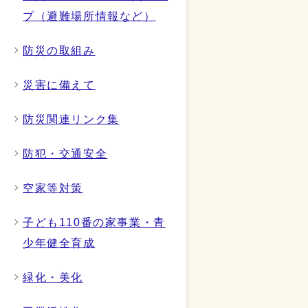
プ（避難場所情報など）
防災の取組み
災害に備えて
防災関連リンク集
防犯・交通安全
空家等対策
子ども110番の家事業・青
少年健全育成
緑化・美化