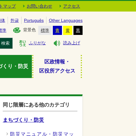
トマップ
お問い合わせ
アクセス
簡体
한글
Português
Other Languages
背景色
標準
標準
青
黄
黒
検索
ふりがな
読み上げ
区政情報・
づくり・防災
区役所アクセス
同じ階層にある他のカテゴリ
まちづくり・防災
防災マニュアル・防災マッ