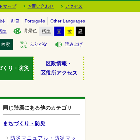
トマップ
お問い合わせ
アクセス
簡体
한글
Português
Other Languages
背景色
標準
標準
青
黄
黒
検索
ふりがな
読み上げ
区政情報・
づくり・防災
区役所アクセス
同じ階層にある他のカテゴリ
まちづくり・防災
防災マニュアル・防災マッ