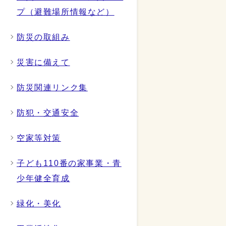
プ（避難場所情報など）
防災の取組み
災害に備えて
防災関連リンク集
防犯・交通安全
空家等対策
子ども110番の家事業・青
少年健全育成
緑化・美化