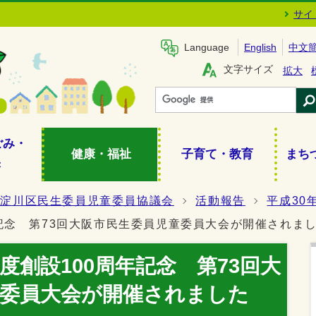
サイ
Language
English
中文
文字サイズ
拡大
ごみ・
健康・福祉
子育て・教育
まち
き
西淀川区民生委員児童委員協議会
活動報告
平成30
記念 第73回大阪市民生委員児童委員大会が開催されま
度創設100周年記念 第73回大
童委員大会が開催されました