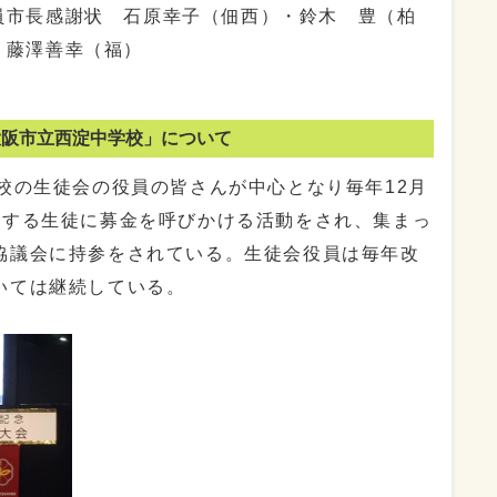
員市長感謝状 石原幸子（佃西）・鈴木 豊（柏
・藤澤善幸（福）
大阪市立西淀中学校」について
校の生徒会の役員の皆さんが中心となり毎年12月
校する生徒に募金を呼びかける活動をされ、集まっ
協議会に持参をされている。生徒会役員は毎年改
いては継続している。