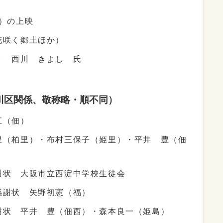
）の上映
花咲く郷土ほか）
 西川 きよし 氏
川区関係、敬称略・順不同）
江（佃）
豊（柏里）・布村三保子（姫里）・平井 豊（佃
謝状 大阪市立西淀中学校生徒会
感謝状 矢野初憲（福）
謝状 平井 豊（佃西）・森本良一（姫島）