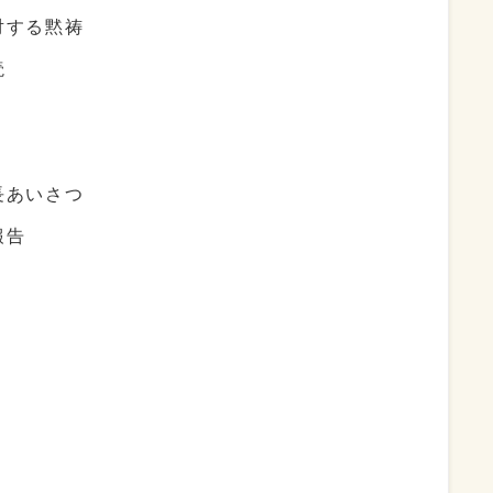
対する黙祷
読
長あいさつ
報告