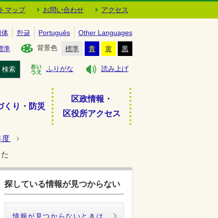
トマップ
お問い合わせ
アクセス
簡体
한글
Português
Other Languages
背景色
標準
標準
青
黄
黒
検索
ふりがな
読み上げ
区政情報・
づくり・防災
区役所アクセス
年度
した
探している情報が見つからない
情報が見つからないときは