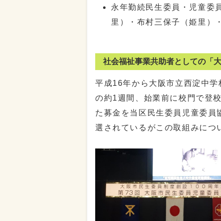
永年勤続民生委員・児童委
里）・布村三保子（姫里）
社会福祉事業共助者としての「
平成16年から大阪市立西淀中学
の約1週間、始業前に校門で登
た募金を当区民生委員児童委員
選されているがこの取組みにつ