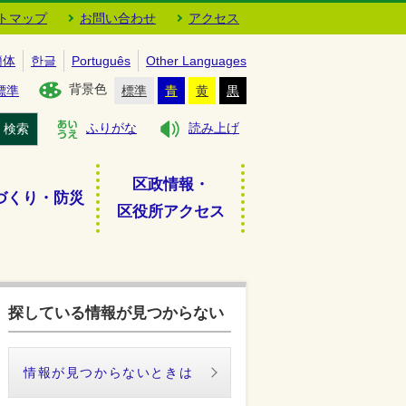
トマップ
お問い合わせ
アクセス
簡体
한글
Português
Other Languages
背景色
標準
標準
青
黄
黒
検索
ふりがな
読み上げ
区政情報・
づくり・防災
区役所アクセス
探している情報が見つからない
情報が見つからないときは