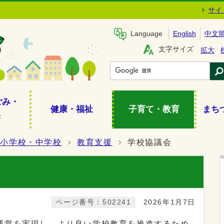
サイ
Language
English
中文
文字サイズ
拡大
ごみ・
健康・福祉
子育て・教育
まち
き
小学校・中学校
教育支援
学校協議会
ページ番号：502241
2026年1月7日
運営を実現し、より良い学校教育を推進するため