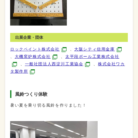
出展企業・団体
ロックペイント株式会社
、
大阪シティ信用金庫
、
大機窯炉株式会社
、
太平段ボール工業株式会社
、
一般社団法人西淀川工業協会
、
株式会社ワカ
タ製作所
風鈴つくり体験
暑い夏を乗り切る風鈴を作りました！