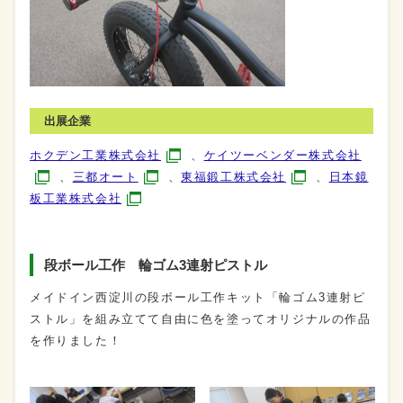
出展企業
ホクデン工業株式会社
、
ケイツーベンダー株式会社
、
三都オート
、
東福鍛工株式会社
、
日本鏡
板工業株式会社
段ボール工作 輪ゴム3連射ピストル
メイドイン西淀川の段ボール工作キット「輪ゴム3連射ピ
ストル」を組み立てて自由に色を塗ってオリジナルの作品
を作りました！