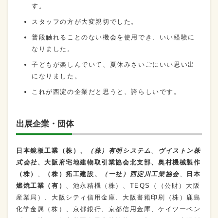
す。
スタッフの方が大変親切でした。
普段触れることのない機会を使用でき、いい経験に
なりました。
子どもが楽しんでいて、夏休みさいごにいい思い出
になりました。
これが西淀の企業だと思うと、誇らしいです。
出展企業・団体
日本鏡板工業（株）、
（株）有明システム
、
ヴイストン株
式会社、
大阪府宅地建物取引業協会北支部、奥村機械製作
（株）
、
（株）拓工建設、
（一社）西淀川工業協会
、
日本
燃焼工業（有）
、池永精機（株）、TEQS（（公財）大阪
産業局）、大阪シティ信用金庫、大阪書籍印刷（株）鹿島
化学金属（株）、京都銀行、京都信用金庫、ケイツーベン