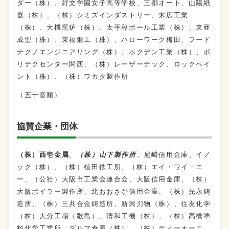
ダー（株）、好文学園女子高等学校、三都オート、山陽紙
器（株）、（株）シミズインダストリー、末広工業
（株）、大機窯炉（株）、太平段ボール工業（株）、東亜
成型（株）、東福鍛工（株）、ハローワーク梅田、フード
テクノエンジニアリング（株）、ホクデン工業（株）、ポ
リテクセンター関西、（株）レーザーテック、ロックペイ
ント（株）、（株）ワカタ製作所
（五十音順）
協賛企業・団体
（株）西壱金属
、
（株）山下製作所
、尼崎信用金庫、イノ
ック（株）、（株）植田鉄工所、（株）エイ・ワイ・エ
ー、（公社）大阪市工業会連合会、大阪信用金庫、（株）
大阪ボイラー製作所、北おおさか信用金庫、（株）光永鋳
造所、（株）三共合金鋳造所、新興刃物（株）、住友化学
（株）大分工場（歌島）、清和工機（株）、（株）高橋塗
料化学工業所、ダルマ倉庫（株）、（株）ティーオーエ