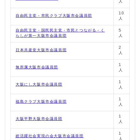
人
10
自由民主党・市民クラブ大阪市会議員団
人
自由民主党・国民民主党・市民とつながる・く
5
らしが第一大阪市会議員団
人
2
日本共産党大阪市会議員団
人
1
無所属大阪市会議員団
人
1
大阪にし大阪市会議員団
人
1
福島クラブ大阪市会議員団
人
1
大阪平野大阪市会議員団
人
1
総活躍社会実現の会大阪市会議員団
人