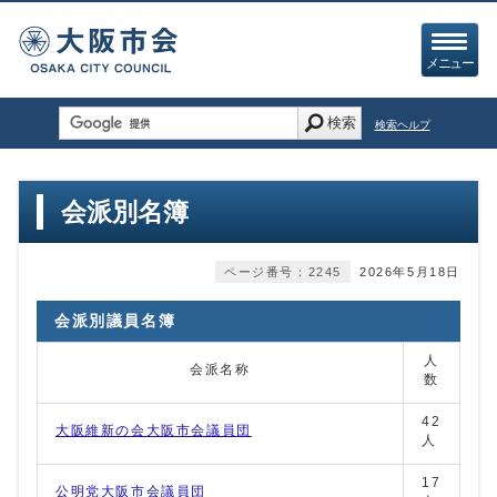
メニュー
検索
検索ヘルプ
会派別名簿
ページ番号：2245
2026年5月18日
会派別議員名簿
人
会派名称
数
42
大阪維新の会大阪市会議員団
人
17
公明党大阪市会議員団